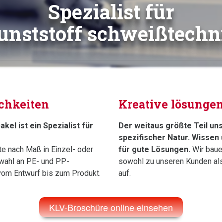
Spezialist für
unststoff schweißtechn
chkeiten
Kreative lösunge
el ist ein Spezialist für
Der weitaus größte Teil un
spezifischer Natur. Wissen
te nach Maß in Einzel- oder
für gute Lösungen.
Wir baue
swahl an PE- und PP-
sowohl zu unseren Kunden als
vom Entwurf bis zum Produkt.
auf.
KLV-Broschüre online einsehen