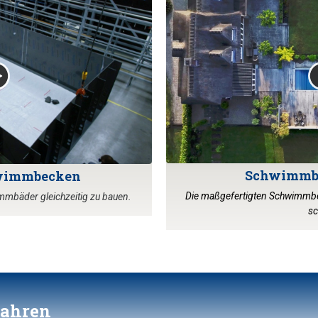
Schwimmb
wimmbecken
Die maßgefertigten Schwimmbe
immbäder gleichzeitig zu bauen.
sc
fahren