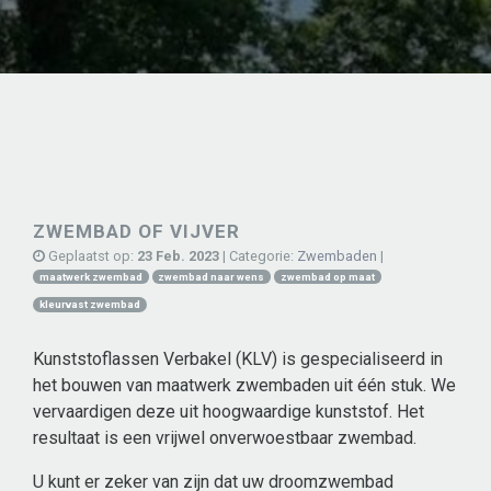
ZWEMBAD OF VIJVER
Geplaatst op:
23 Feb. 2023
| Categorie:
Zwembaden
|
maatwerk zwembad
zwembad naar wens
zwembad op maat
kleurvast zwembad
Kunststoflassen Verbakel (KLV) is gespecialiseerd in
het bouwen van maatwerk zwembaden uit één stuk. We
vervaardigen deze uit hoogwaardige kunststof. Het
resultaat is een vrijwel onverwoestbaar zwembad.
U kunt er zeker van zijn dat uw droomzwembad